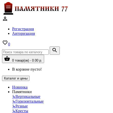
Регистрация
Авторизация
0
0 товар(ов) - 0.00 р.
В корзине пусто!
Каталог и цены
Новинка
Памятники
↳
Вертикальные
↳
Горизонтальные
↳
Резные
↳
Кресты