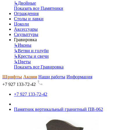
↳
Двойные
Показать все Памятники
Ограждения
Столы и лавки
Цоколи
Аксессуары
Скульптуры
Гравировка
↳
Иконы
↳
Ветви и голуби
↳
Кресты и свечи
↳
Цветы
Показать все Гравировка
Шрифты
Акции
Наши работы
Информация
+7 927 133-72-42
+7 927 133-72-42
Памятник вертикальный гранитный ПВ-062