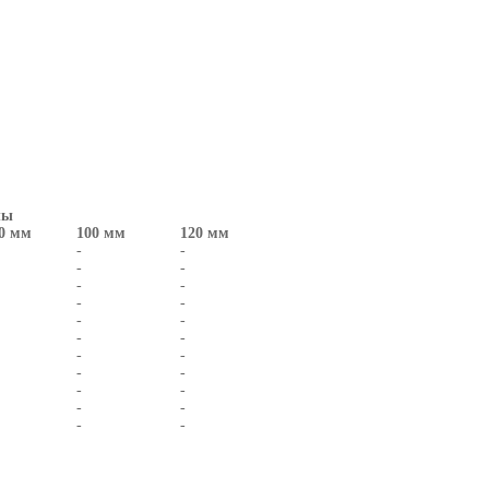
лы
0 мм
100 мм
120 мм
-
-
-
-
-
-
-
-
-
-
-
-
-
-
-
-
-
-
-
-
-
-