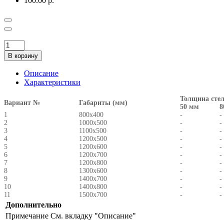
100.00 р.
В корзину
Описание
Характеристики
Толщина сте
Вариант №
Габариты (мм)
50 мм
8
1
800x400
-
-
2
1000х500
-
-
3
1100х500
-
-
4
1200х500
-
-
5
1200х600
-
-
6
1200х700
-
-
7
1200х800
-
-
8
1300х600
-
-
9
1400х700
-
-
10
1400х800
-
-
11
1500х700
-
-
Дополнительно
Примечание
См. вкладку "Описание"