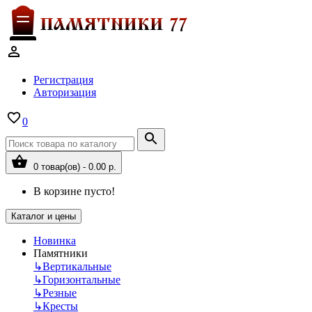
Регистрация
Авторизация
0
0 товар(ов) - 0.00 р.
В корзине пусто!
Каталог и цены
Новинка
Памятники
↳
Вертикальные
↳
Горизонтальные
↳
Резные
↳
Кресты