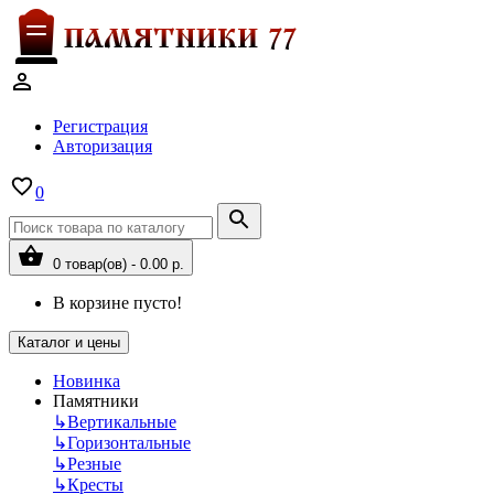
Регистрация
Авторизация
0
0 товар(ов) - 0.00 р.
В корзине пусто!
Каталог и цены
Новинка
Памятники
↳
Вертикальные
↳
Горизонтальные
↳
Резные
↳
Кресты