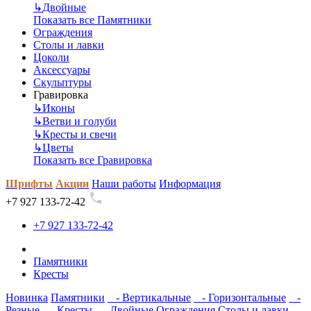
↳
Двойные
Показать все Памятники
Ограждения
Столы и лавки
Цоколи
Аксессуары
Скульптуры
Гравировка
↳
Иконы
↳
Ветви и голуби
↳
Кресты и свечи
↳
Цветы
Показать все Гравировка
Шрифты
Акции
Наши работы
Информация
+7 927 133-72-42
+7 927 133-72-42
Памятники
Кресты
Новинка
Памятники
- Вертикальные
- Горизонтальные
-
Резные
- Кресты
- Двойные
Ограждения
Столы и лавки